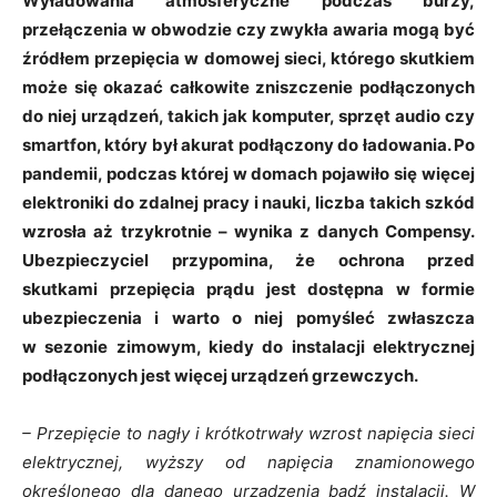
Wyładowania atmosferyczne podczas burzy,
przełączenia w obwodzie czy zwykła awaria mogą być
źródłem przepięcia w domowej sieci, którego skutkiem
może
się
okazać całkowite zniszczenie podłączonych
do niej urządzeń, takich jak komputer, sprzęt audio czy
smartfon, który był akurat podłączony do ładowania. Po
pandemii, podczas której w domach pojawiło się więcej
elektroniki do zdalnej pracy i nauki, liczba takich szkód
wzrosła aż trzykrotnie – wynika z danych Compensy.
Ubezpieczyciel przypomina, że ochrona przed
skutkami przepięcia prądu jest dostępna w formie
ubezpieczenia i warto o niej pomyśleć zwłaszcza
w sezonie zimowym, kiedy do instalacji elektrycznej
podłączonych jest więcej urządzeń grzewczych.
– Przepięcie to nagły i krótkotrwały wzrost napięcia sieci
elektrycznej, wyższy od napięcia znamionowego
określonego dla danego urządzenia bądź instalacji. W