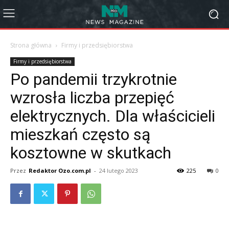
Strona główna
Firmy i przedsiębiorstwa
Firmy i przedsiębiorstwa
Po pandemii trzykrotnie
wzrosła liczba przepięć
elektrycznych. Dla właścicieli
mieszkań często są
kosztowne w skutkach
Przez
Redaktor Ozo.com.pl
-
24 lutego 2023
225
0