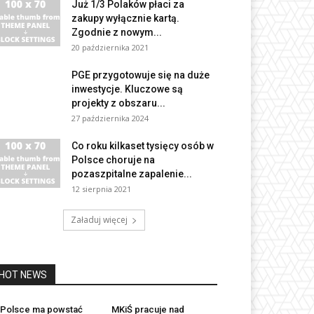
Już 1/3 Polaków płaci za
zakupy wyłącznie kartą.
Zgodnie z nowym...
20 października 2021
PGE przygotowuje się na duże
inwestycje. Kluczowe są
projekty z obszaru...
27 października 2024
Co roku kilkaset tysięcy osób w
Polsce choruje na
pozaszpitalne zapalenie...
12 sierpnia 2021
Załaduj więcej
HOT NEWS
Polsce ma powstać
MKiŚ pracuje nad