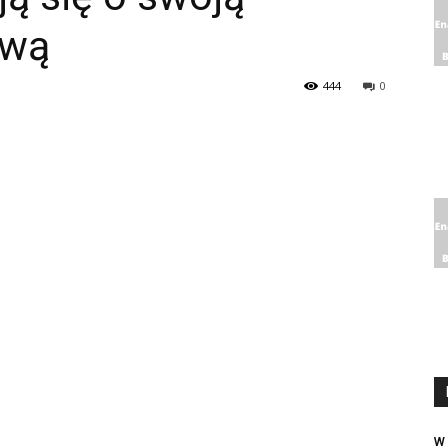
ową
444
0
W 