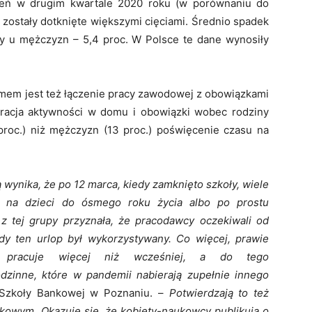
eń w drugim kwartale 2020 roku (w porównaniu do
 zostały dotknięte większymi cięciami. Średnio spadek
gdy u mężczyzn – 5,4 proc. W Polsce te dane wynosiły
emem jest też łączenie pracy zawodowej z obowiązkami
acja aktywności w domu i obowiązki wobec rodziny
 proc.) niż mężczyzn (13 proc.) poświęcenie czasu na
wynika, że po 12 marca, kiedy zamknięto szkoły, wiele
zy na dzieci do ósmego roku życia albo po prostu
 z tej grupy przyznała, że pracodawcy oczekiwali od
dy ten urlop był wykorzystywany. Co więcej, prawie
że pracuje więcej niż wcześniej, a do tego
zinne, które w pandemii nabierają zupełnie innego
Szkoły Bankowej w Poznaniu. –
Potwierdzają to też
owym. Okazuje się, że kobiety-naukowcy publikują o