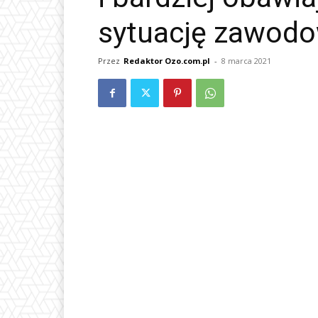
sytuację zawod
Przez
Redaktor Ozo.com.pl
-
8 marca 2021