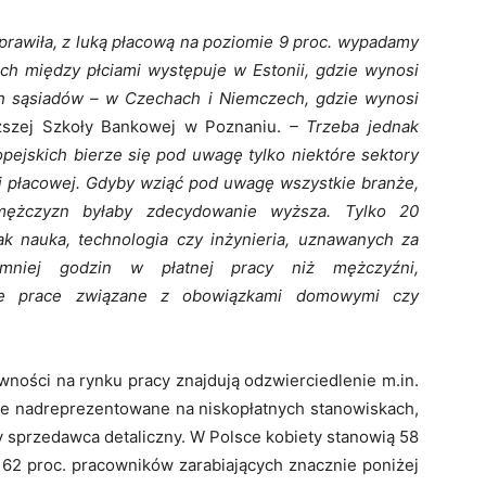
prawiła, z luką płacową na poziomie 9 proc. wypadamy
ach między płciami występuje w Estonii, gdzie wynosi
ch sąsiadów – w Czechach i Niemczech, gdzie wynosi
szej Szkoły Bankowej w Poznaniu.
– Trzeba jednak
pejskich bierze się pod uwagę tylko niektóre sektory
i płacowej. Gdyby wziąć pod uwagę wszystkie branże,
mężczyzn byłaby zdecydowanie wyższa. Tylko 20
jak nauka, technologia czy inżynieria, uznawanych za
 mniej godzin w płatnej pracy niż mężczyźni,
tne prace związane z obowiązkami domowymi czy
ności na rynku pracy znajdują odzwierciedlenie m.in.
ne nadreprezentowane na niskopłatnych stanowiskach,
zy sprzedawca detaliczny. W Polsce kobiety stanowią 58
i 62 proc. pracowników zarabiających znacznie poniżej