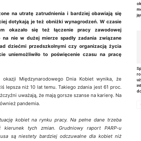
ok
m
one na utratę zatrudnienia i bardziej obawiają się
ją
ciej dotykają je też obniżki wynagrodzeń. W czasie
em okazało się też łączenie pracy zawodowej
na nie w dużej mierze spadły zadania związane
ad dziećmi przedszkolnymi czy organizacją życia
cie uniemożliwiło to poświęcenie czasu na pracę
Sp
ro
z okazji Międzynarodowego Dnia Kobiet wynika, że
uż
in
ś lepsza niż 10 lat temu. Takiego zdania jest 61 proc.
do
ężczyźni uważają, że mają gorsze szanse na karierę. Na
również pandemia.
uację kobiet na rynku pracy. Na pełne dane trzeba
ać kierunek tych zmian. Grudniowy raport PARP-u
usa są niestety bardziej odczuwalne dla kobiet niż