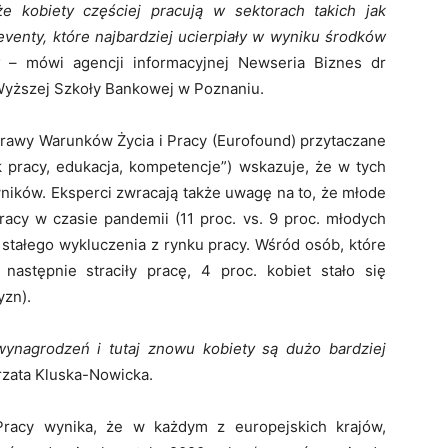
e kobiety częściej pracują w sektorach takich jak
eventy, które najbardziej ucierpiały w wyniku środków
tw
– mówi agencji informacyjnej Newseria Biznes dr
Wyższej Szkoły Bankowej w Poznaniu.
prawy Warunków Życia i Pracy (Eurofound) przytaczane
 pracy, edukacja, kompetencje”) wskazuje, że w tych
wników. Eksperci zwracają także uwagę na to, że młode
pracy w czasie pandemii (11 proc. vs. 9 proc. młodych
stałego wykluczenia z rynku pracy. Wśród osób, które
astępnie straciły pracę, 4 proc. kobiet stało się
yzn).
wynagrodzeń i tutaj znowu kobiety są dużo bardziej
rzata Kluska-Nowicka.
Pracy wynika, że w każdym z europejskich krajów,