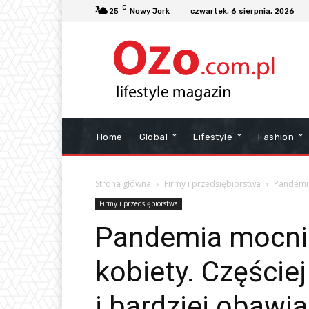
C
25
Nowy Jork
czwartek, 6 sierpnia, 2026
Home
Global
Lifestyle
Fashion
Strona główna
Firmy i przedsiębiorstwa
Pandemia
Firmy i przedsiębiorstwa
Pandemia mocnie
kobiety. Częście
i bardziej obawia