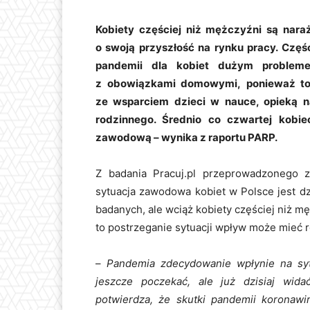
Kobiety częściej niż mężczyźni są naraż
o swoją przyszłość na rynku pracy. Częś
pandemii dla kobiet dużym problem
z obowiązkami domowymi, ponieważ to 
ze wsparciem dzieci w nauce, opieką n
rodzinnego. Średnio co czwartej kobie
zawodową – wynika z raportu PARP.
Z badania Pracuj.pl przeprowadzonego 
sytuacja zawodowa kobiet w Polsce jest dzi
badanych, ale wciąż kobiety częściej niż m
to postrzeganie sytuacji wpływ może mieć 
–
Pandemia zdecydowanie wpłynie na syt
jeszcze poczekać, ale już dzisiaj wid
potwierdza, że skutki pandemii koronawir