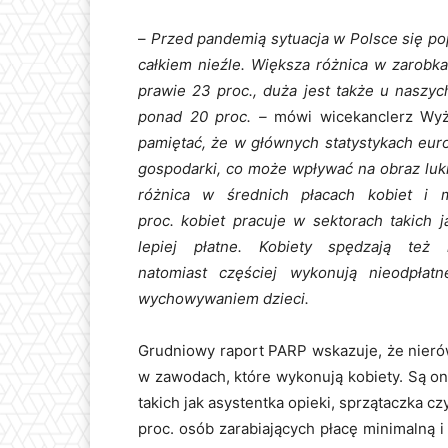
–
Przed pandemią sytuacja w Polsce się po
całkiem nieźle. Większa różnica w zarobk
prawie 23 proc., duża jest także u naszy
ponad 20 proc. –
mówi wicekanclerz Wyż
pamiętać, że w głównych statystykach euro
gospodarki, co może wpływać na obraz luk
różnica w średnich płacach kobiet i 
proc. kobiet pracuje w sektorach takich 
lepiej płatne. Kobiety spędzają też
natomiast częściej wykonują nieodpła
wychowywaniem dzieci.
Grudniowy raport PARP wskazuje, że nierów
w zawodach, które wykonują kobiety. Są o
takich jak asystentka opieki, sprzątaczka c
proc. osób zarabiających płacę minimalną 