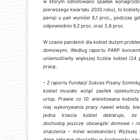
w którym odnotowano spadek wynagrodz
pierwszego kwartału 2020 roku), to kobiety
pensji u pań wyniósł 8,1 proc., podczas 
odpowiednio 6,2 proc. oraz 3,8 proc.
W czasie pandemii dla kobiet dużym probl
domowymi. Według raportu PARP koncentr
uniemożliwiły większej liczbie kobiet (24
pracę.
– Z
raportu Fundacji Sukces Pisany Szminką 
kobiet musiało wziąć zasiłek opiekuńc
urlop. Prawie co 10. ankietowana kobieta
niej wykonywania pracy nawet wtedy, kie
jedna trzecia kobiet deklaruje, 
dochodzą jeszcze obowiązki domowe i rod
znaczenia
– mówi wicekanclerz Wyższej 
dane zebrane chociażby w środowisku nauk