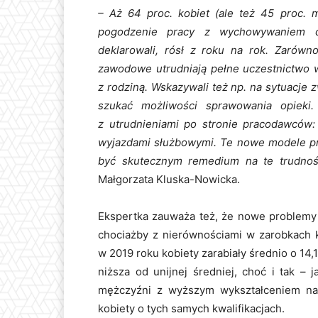
– Aż 64 proc. kobiet (ale też 45 proc. 
pogodzenie pracy z wychowywaniem dzi
deklarowali, rósł z roku na rok. Zarówno
zawodowe utrudniają pełne uczestnictwo w
z rodziną. Wskazywali też np. na sytuacje 
szukać możliwości sprawowania opieki
z utrudnieniami po stronie pracodawców:
wyjazdami służbowymi. Te nowe modele pra
być skutecznym remedium na te trudnoś
Małgorzata Kluska-Nowicka.
Ekspertka zauważa też, że nowe problemy 
chociażby z nierównościami w zarobkach k
w 2019 roku kobiety zarabiały średnio o 14,
niższa od unijnej średniej, choć i tak –
mężczyźni z wyższym wykształceniem nada
kobiety o tych samych kwalifikacjach.