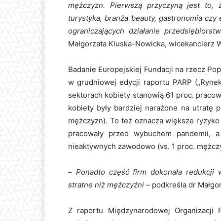
mężczyzn. Pierwszą przyczyną jest to, ż
turystyka, branża beauty, gastronomia czy 
ograniczających działanie przedsiębiors
Małgorzata Kluska-Nowicka, wicekanclerz 
Badanie Europejskiej Fundacji na rzecz Po
w grudniowej edycji raportu PARP („Rynek
sektorach kobiety stanowią 61 proc. praco
kobiety były bardziej narażone na utratę 
mężczyzn). To też oznacza większe ryzyko 
pracowały przed wybuchem pandemii, a n
nieaktywnych zawodowo (vs. 1 proc. mężcz
–
Ponadto część firm dokonała redukcji 
stratne niż mężczyźni –
podkreśla dr Małgo
Z raportu Międzynarodowej Organizacji 