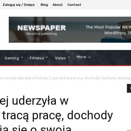
Zaloguj się / Dołącz
Blog
About
Contact
More
Gaming
Fitness
Video
 mocniej uderzyła w kobiety. Częściej tracą pracę, dochody i bardziej obawiają
j uderzyła w
j tracą pracę, dochody
ją się o swoją