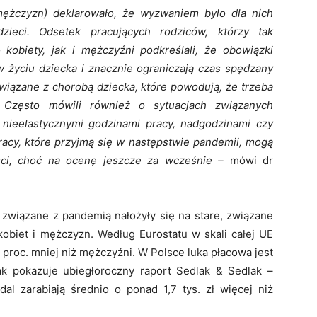
mężczyzn) deklarowało, że wyzwaniem było dla nich
eci. Odsetek pracujących rodziców, którzy tak
 kobiety, jak i mężczyźni podkreślali, że obowiązki
 życiu dziecka i znacznie ograniczają czas spędzany
związane z chorobą dziecka, które powodują, że trzeba
. Często mówili również o sytuacjach związanych
 nieelastycznymi godzinami pracy, nadgodzinami czy
cy, które przyjmą się w następstwie pandemii, mogą
ci, choć na ocenę jeszcze za wcześnie –
mówi dr
związane z pandemią nałożyły się na stare, związane
obiet i mężczyzn. Według Eurostatu w skali całej UE
1 proc. mniej niż mężczyźni. W Polsce luka płacowa jest
 jak pokazuje ubiegłoroczny raport Sedlak & Sedlak –
l zarabiają średnio o ponad 1,7 tys. zł więcej niż