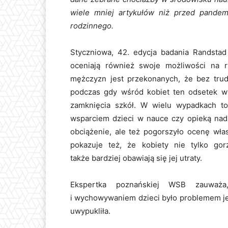
wiele mniej artykułów niż przed pandem
rodzinnego.
Styczniowa, 42. edycja badania Randstad
oceniają również swoje możliwości na 
mężczyzn jest przekonanych, że bez trud
podczas gdy wśród kobiet ten odsetek wy
zamknięcia szkół. W wielu wypadkach to
wsparciem dzieci w nauce czy opieką nad 
obciążenie, ale też pogorszyło ocenę wła
pokazuje też, że kobiety nie tylko go
także bardziej obawiają się jej utraty.
Ekspertka poznańskiej WSB zauważ
i wychowywaniem dzieci było problemem j
uwypukliła.