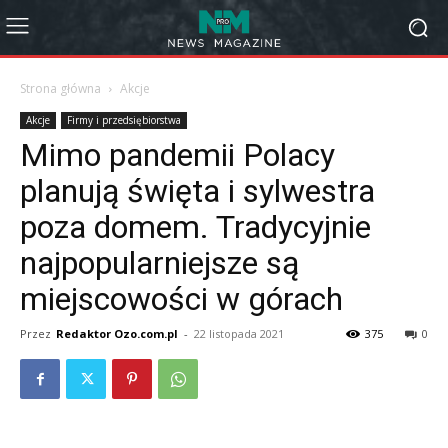
Strona główna
Akcje
Akcje
Firmy i przedsiębiorstwa
Mimo pandemii Polacy
planują święta i sylwestra
poza domem. Tradycyjnie
najpopularniejsze są
miejscowości w górach
Przez
Redaktor Ozo.com.pl
-
22 listopada 2021
375
0