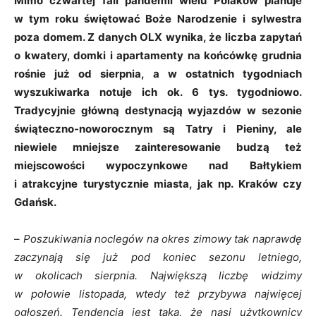
Mimo czwartej fali pandemii wielu Polaków planuje
w tym roku świętować Boże Narodzenie i sylwestra
poza domem. Z danych OLX wynika, że liczba zapytań
o kwatery, domki i apartamenty na końcówkę grudnia
rośnie już od sierpnia, a w ostatnich tygodniach
wyszukiwarka notuje ich ok. 6 tys. tygodniowo.
Tradycyjnie główną destynacją wyjazdów w sezonie
świąteczno-noworocznym są Tatry i Pieniny, ale
niewiele mniejsze zainteresowanie budzą też
miejscowości wypoczynkowe nad Bałtykiem
i atrakcyjne turystycznie miasta, jak np. Kraków czy
Gdańsk.
–
Poszukiwania noclegów na okres zimowy tak naprawdę
zaczynają się już pod koniec sezonu letniego,
w okolicach sierpnia. Największą liczbę widzimy
w połowie listopada, wtedy też przybywa najwięcej
ogłoszeń. Tendencja jest taka, że nasi użytkownicy