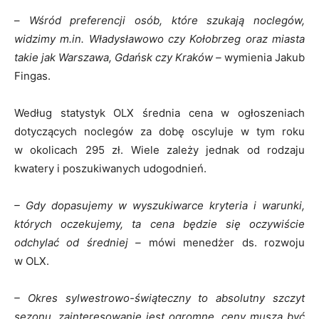
–
Wśród preferencji osób, które szukają noclegów,
widzimy m.in. Władysławowo czy Kołobrzeg oraz miasta
takie jak Warszawa, Gdańsk czy Kraków –
wymienia Jakub
Fingas.
Według statystyk OLX średnia cena w ogłoszeniach
dotyczących noclegów za dobę oscyluje w tym roku
w okolicach 295 zł. Wiele zależy jednak od rodzaju
kwatery i poszukiwanych udogodnień.
– Gdy
dopasujemy w wyszukiwarce kryteria i warunki,
których oczekujemy, ta cena będzie się oczywiście
odchylać od średniej –
mówi menedżer ds. rozwoju
w OLX.
– Okres sylwestrowo-świąteczny to absolutny szczyt
sezonu, zainteresowanie jest ogromne, ceny muszą być