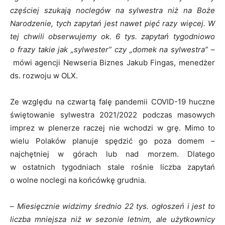
częściej szukają noclegów na sylwestra niż na Boże
Narodzenie, tych zapytań jest nawet pięć razy więcej. W
tej chwili obserwujemy ok. 6 tys. zapytań tygodniowo
o frazy takie jak „sylwester” czy „domek na sylwestra”
–
mówi agencji Newseria Biznes Jakub Fingas, menedżer
ds. rozwoju w OLX.
Ze względu na czwartą falę pandemii COVID-19 huczne
świętowanie sylwestra 2021/2022 podczas masowych
imprez w plenerze raczej nie wchodzi w grę. Mimo to
wielu Polaków planuje spędzić go poza domem –
najchętniej w górach lub nad morzem. Dlatego
w ostatnich tygodniach stale rośnie liczba zapytań
o wolne noclegi na końcówkę grudnia.
–
Miesięcznie widzimy średnio 22 tys. ogłoszeń i jest to
liczba mniejsza niż w sezonie letnim, ale użytkownicy