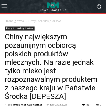
Strona główna
Firmy i przedsiębiorstwa
Firmy i przedsiębiorstwa
Chiny największym
pozaunijnym odbiorcą
polskich produktów
mlecznych. Na razie jednak
tylko mleko jest
rozpoznawalnym produktem
z naszego kraju w Państwie
Środka [DEPESZA]
Przez
Redaktor Ozo.com.pl
-
19 listopada 2021
527
0