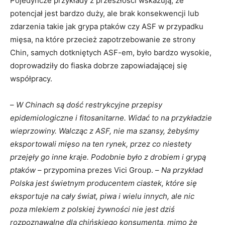
Pojedyncze przykłady z przeszłości wskazują, że
potencjał jest bardzo duży, ale brak konsekwencji lub
zdarzenia takie jak grypa ptaków czy ASF w przypadku
mięsa, na które przecież zapotrzebowanie ze strony
Chin, samych dotkniętych ASF-em, było bardzo wysokie,
doprowadziły do fiaska dobrze zapowiadającej się
współpracy.
–
W Chinach są dość restrykcyjne przepisy
epidemiologiczne i fitosanitarne. Widać to na przykładzie
wieprzowiny. Walcząc z ASF, nie ma szansy, żebyśmy
eksportowali mięso na ten rynek, przez co niestety
przejęły go inne kraje. Podobnie było z drobiem i grypą
ptaków
– przypomina prezes Vici Group. –
Na przykład
Polska jest świetnym producentem ciastek, które się
eksportuje na cały świat, piwa i wielu innych, ale nic
poza mlekiem z polskiej żywności nie jest dziś
rozpoznawalne dla chińskiego konsumenta, mimo że