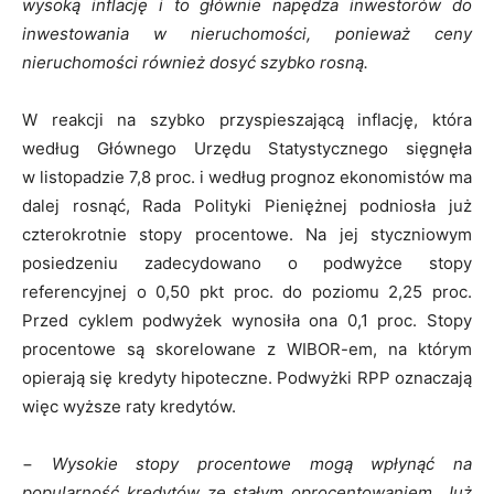
wysoką inflację i to głównie napędza inwestorów do
inwestowania w nieruchomości, ponieważ ceny
nieruchomości również dosyć szybko rosną.
W reakcji na szybko przyspieszającą inflację, która
według Głównego Urzędu Statystycznego sięgnęła
w listopadzie 7,8 proc. i według prognoz ekonomistów ma
dalej rosnąć, Rada Polityki Pieniężnej podniosła już
czterokrotnie stopy procentowe. Na jej styczniowym
posiedzeniu zadecydowano o podwyżce stopy
referencyjnej o 0,50 pkt proc. do poziomu 2,25 proc.
Przed cyklem podwyżek wynosiła ona 0,1 proc. Stopy
procentowe są skorelowane z WIBOR-em, na którym
opierają się kredyty hipoteczne. Podwyżki RPP oznaczają
więc wyższe raty kredytów.
−
Wysokie stopy procentowe mogą wpłynąć na
popularność kredytów ze stałym oprocentowaniem. Już