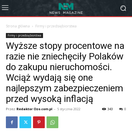
Strona główna
Firmy i przedsiębiorstwa
Firmy i przedsiębiorstwa
Wyższe stopy procentowe na
razie nie zniechęciły Polaków
do zakupu nieruchomości.
Wciąż wydają się one
najlepszym zabezpieczeniem
przed wysoką inflacją
Przez
Redaktor Ozo.com.pl
-
5 stycznia 2022
343
0