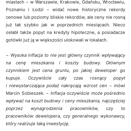
miastach − w Warszawie, Krakowie, Gdańsku, Wrocławiu,
Poznaniu i Łodzi − widać nowe historyczne rekordy
cenowe lub poziomy bliskie rekordów, ale ceny nie rosną
już tak szybko jak w poprzednich miesiącach. Nieco
osłabł także popyt na kredyty hipoteczne, a posiadacze
gotówki już ją w większości ulokowali w lokalach.
−
Wysoka inflacja to nie jest główny czynnik wpływający
na cenę mieszkania i koszty budowy. Głównym
czynnikiem jest cena gruntu, po jakiej deweloper go
kupuje. Oczywiście cały czas rosnący popyt
i niewystarczająca podaż nakręcają wzrost cen −
mówi
Marcin Sobieszek. −
Inflacja oczywiście może pośrednio
wpływać na koszt budowy i ceny mieszkania, najczęściej
poprzez wynagrodzenia pracowników, czy to
pracowników dewelopera, czy generalnego wykonawcy,
który realizuje taką inwestycję.