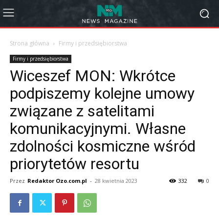
Strona główna
Firmy i przedsiębiorstwa
Firmy i przedsiębiorstwa
Wiceszef MON: Wkrótce
podpiszemy kolejne umowy
związane z satelitami
komunikacyjnymi. Własne
zdolności kosmiczne wśród
priorytetów resortu
Przez
Redaktor Ozo.com.pl
-
28 kwietnia 2023
332
0