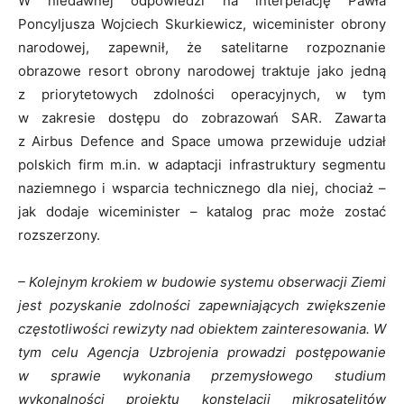
W niedawnej odpowiedzi na interpelację Pawła
Poncyljusza Wojciech Skurkiewicz, wiceminister obrony
narodowej, zapewnił, że satelitarne rozpoznanie
obrazowe resort obrony narodowej traktuje jako jedną
z priorytetowych zdolności operacyjnych, w tym
w zakresie dostępu do zobrazowań SAR. Zawarta
z Airbus Defence and Space umowa przewiduje udział
polskich firm m.in. w adaptacji infrastruktury segmentu
naziemnego i wsparcia technicznego dla niej, chociaż –
jak dodaje wiceminister – katalog prac może zostać
rozszerzony.
– Kolejnym krokiem w budowie systemu obserwacji Ziemi
jest pozyskanie zdolności zapewniających zwiększenie
częstotliwości rewizyty nad obiektem zainteresowania. W
tym celu Agencja Uzbrojenia prowadzi postępowanie
w sprawie wykonania przemysłowego studium
wykonalności projektu konstelacji mikrosatelitów