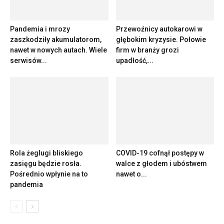
Pandemia i mrozy
Przewoźnicy autokarowi w
zaszkodziły akumulatorom,
głębokim kryzysie. Połowie
nawet w nowych autach. Wiele
firm w branży grozi
serwisów...
upadłość,...
Rola żeglugi bliskiego
COVID-19 cofnął postępy w
zasięgu będzie rosła.
walce z głodem i ubóstwem
Pośrednio wpłynie na to
nawet o...
pandemia