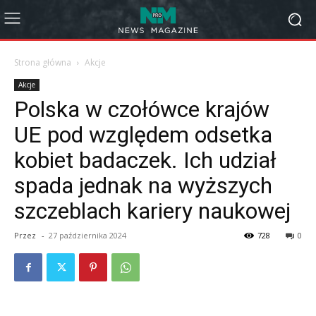
Strona główna
Akcje
Akcje
Polska w czołówce krajów
UE pod względem odsetka
kobiet badaczek. Ich udział
spada jednak na wyższych
szczeblach kariery naukowej
Przez
-
27 października 2024
728
0