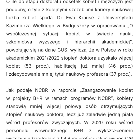
O ile do etapu doktoratu odsetek kobiet i mężczyzn jest
podobny, o tyle z kolejnymi szczeblami kariery naukowej
liczba kobiet spada. Dr Ewa Krause z Uniwersytetu
Kazimierza Wielkiego w Bydgoszczy w opracowaniu „O
współczesnej sytuacji kobiet w świecie nauki,
szkolnictwa wyższego i hierarchii akademickiej”,
powołując się na dane GUS, wylicza, że w Polsce w roku
akademickim 2021/2022 stopień doktora uzyskało więcej
kobiet (53 proc.), habilitację już mniej (46 proc.)
i zdecydowanie mniej tytuł naukowy profesora (37 proc.).
Jak podaje NCBR w raporcie „Zaangażowanie kobiet
w projekty B+R w ramach programów NCBR”, kobiety
stanowią mniej więcej połowę osób otrzymujących
stopień naukowy doktora, lecz już zaledwie jedną piątą
wśród profesorów zwyczajnych. W 2020 roku wśród
personelu wewnętrznego B+R z wykształceniem
wyższym udział kobiet z tytułem profesorskim wynosił 26