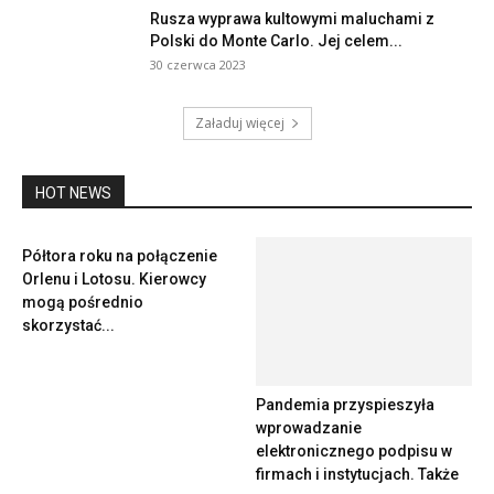
Rusza wyprawa kultowymi maluchami z
Polski do Monte Carlo. Jej celem...
30 czerwca 2023
Załaduj więcej
HOT NEWS
Półtora roku na połączenie
Pandemia przyspieszyła
Orlenu i Lotosu. Kierowcy
wprowadzanie
mogą pośrednio
elektronicznego podpisu w
skorzystać...
firmach i instytucjach. Także
coraz...
PGE przygotowuje się na
Wojna w Ukrainie mocno
duże inwestycje. Kluczowe są
wpłynie na polski rynek
projekty z obszaru...
nieruchomości. W
połączeniu...