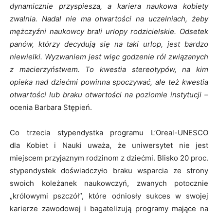
dynamicznie przyspiesza, a kariera naukowa kobiety
zwalnia. Nadal nie ma otwartości na uczelniach, żeby
mężczyźni naukowcy brali urlopy rodzicielskie. Odsetek
panów, którzy decydują się na taki urlop, jest bardzo
niewielki. Wyzwaniem jest więc godzenie ról związanych
z macierzyństwem. To kwestia stereotypów, na kim
opieka nad dziećmi powinna spoczywać, ale też kwestia
otwartości lub braku otwartości na poziomie instytucji –
ocenia Barbara Stępień.
Co trzecia stypendystka programu L’Oreal-UNESCO
dla Kobiet i Nauki uważa, że uniwersytet nie jest
miejscem przyjaznym rodzinom z dziećmi. Blisko 20 proc.
stypendystek doświadczyło braku wsparcia ze strony
swoich koleżanek naukowczyń, zwanych potocznie
„królowymi pszczół”, które odniosły sukces w swojej
karierze zawodowej i bagatelizują programy mające na