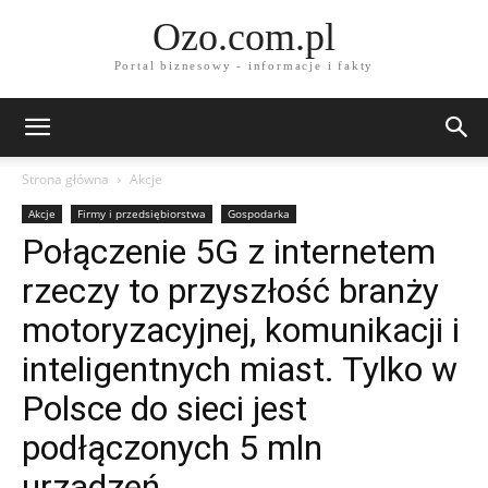
Ozo.com.pl
Portal biznesowy - informacje i fakty
Strona główna
Akcje
Akcje
Firmy i przedsiębiorstwa
Gospodarka
Połączenie 5G z internetem
rzeczy to przyszłość branży
motoryzacyjnej, komunikacji i
inteligentnych miast. Tylko w
Polsce do sieci jest
podłączonych 5 mln
urządzeń