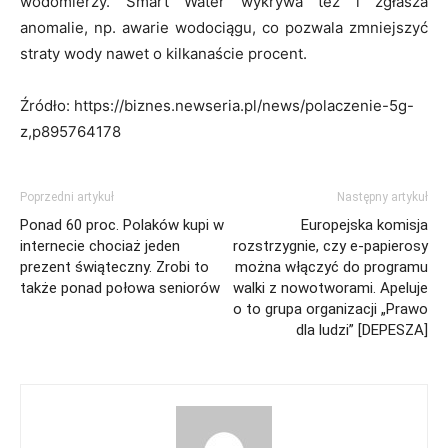
wodomierzy. Smart Water wykrywa też i zgłasza
anomalie, np. awarie wodociągu, co pozwala zmniejszyć
straty wody nawet o kilkanaście procent.
Źródło: https://biznes.newseria.pl/news/polaczenie-5g-
z,p895764178
Poprzedni artykuł
Następny artykuł
Ponad 60 proc. Polaków kupi w
Europejska komisja
internecie chociaż jeden
rozstrzygnie, czy e-papierosy
prezent świąteczny. Zrobi to
można włączyć do programu
także ponad połowa seniorów
walki z nowotworami. Apeluje
o to grupa organizacji „Prawo
dla ludzi” [DEPESZA]