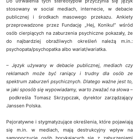
Do utrwalenia tych stereotypów przyczynia się język
stosowany w social mediach, internecie, w debacie
publicznej i środkach masowego przekazu. Ankiety
przeprowadzone przez Fundację „Hej, Koniku!” wśród
osób cierpiących na zaburzenia psychiczne pokazały, że
do najbardziej obraźliwych określeń należą m.in.:
psychopata/psychopatka albo wariat/wariatka.
– Język używany w debacie publicznej, mediach czy
reklamach może być raniący i trudny dla osób ze
spektrum zaburzeń psychicznych. Dlatego ważne jest to,
w jaki sposób się wypowiadamy, warto zważać na słowa –
podkreśla Tomasz Skrzypczak, dyrektor zarządzający
Janssen Polska.
Pejoratywne i stygmatyzujące określenia, które pojawiają
się m.in. w mediach, mają destrukcyjny wpływ na
samopoczucie osób borykających się z zaburzeniami