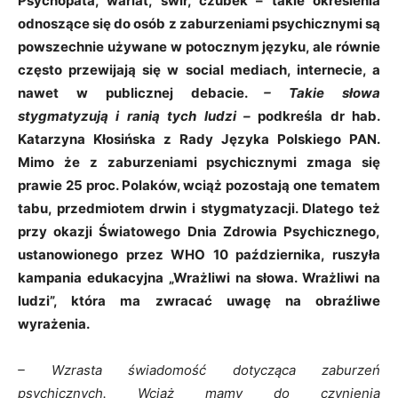
Psychopata, wariat, świr, czubek – takie określenia
odnoszące się do osób z zaburzeniami psychicznymi są
powszechnie używane w potocznym języku, ale równie
często przewijają się w social mediach, internecie, a
nawet w publicznej debacie.
– Takie słowa
stygmatyzują i ranią tych ludzi –
podkreśla dr hab.
Katarzyna Kłosińska z Rady Języka Polskiego PAN.
Mimo że z zaburzeniami psychicznymi zmaga się
prawie 25 proc. Polaków, wciąż pozostają one tematem
tabu, przedmiotem drwin i stygmatyzacji. Dlatego też
przy okazji Światowego Dnia Zdrowia Psychicznego,
ustanowionego przez WHO 10 października, ruszyła
kampania edukacyjna „Wrażliwi na słowa. Wrażliwi na
ludzi”, która ma zwracać uwagę na obraźliwe
wyrażenia.
– Wzrasta świadomość dotycząca zaburzeń
psychicznych. Wciąż mamy do czynienia