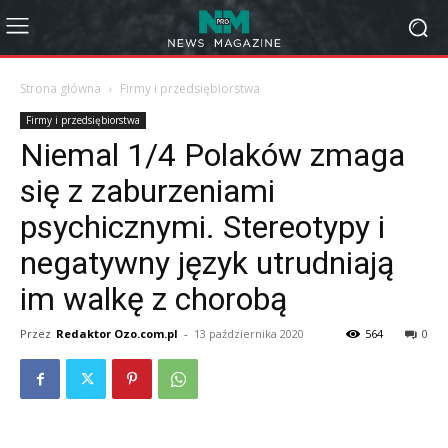
Strona główna
Firmy i przedsiębiorstwa
Firmy i przedsiębiorstwa
Niemal 1/4 Polaków zmaga
się z zaburzeniami
psychicznymi. Stereotypy i
negatywny język utrudniają
im walkę z chorobą
Przez
Redaktor Ozo.com.pl
-
13 października 2020
564
0