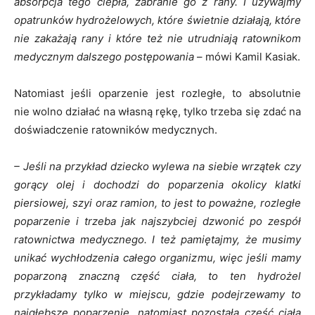
absorpcja tego ciepła, zabranie go z rany. I używajmy
opatrunków hydrożelowych, które świetnie działają, które
nie zakażają rany i które też nie utrudniają ratownikom
medycznym dalszego postępowania
– mówi Kamil Kasiak.
Natomiast jeśli oparzenie jest rozległe, to absolutnie
nie wolno działać na własną rękę, tylko trzeba się zdać na
doświadczenie ratowników medycznych.
– Jeśli na przykład dziecko wylewa na siebie wrzątek czy
gorący olej i dochodzi do poparzenia okolicy klatki
piersiowej, szyi oraz ramion, to jest to poważne, rozległe
poparzenie i trzeba jak najszybciej dzwonić po zespół
ratownictwa medycznego. I też pamiętajmy, że musimy
unikać wychłodzenia całego organizmu, więc jeśli mamy
poparzoną znaczną część ciała, to ten hydrożel
przykładamy tylko w miejscu, gdzie podejrzewamy to
najgłębsze poparzenie, natomiast pozostałą część ciała