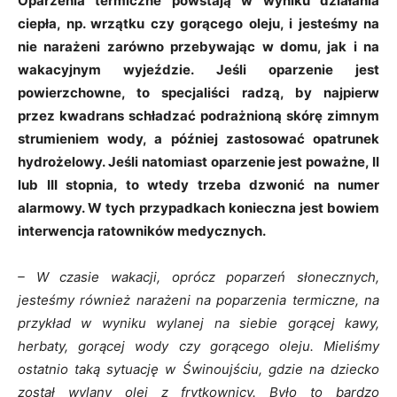
Oparzenia termiczne powstają w wyniku działania
ciepła, np. wrzątku czy gorącego oleju, i jesteśmy na
nie narażeni zarówno przebywając w domu, jak i na
wakacyjnym wyjeździe. Jeśli oparzenie jest
powierzchowne, to specjaliści radzą, by najpierw
przez kwadrans schładzać podrażnioną skórę zimnym
strumieniem wody, a później zastosować opatrunek
hydrożelowy. Jeśli natomiast oparzenie jest poważne, II
lub III stopnia, to wtedy trzeba dzwonić na numer
alarmowy. W tych przypadkach konieczna jest bowiem
interwencja ratowników medycznych.
– W czasie wakacji, oprócz poparzeń słonecznych,
jesteśmy również narażeni na poparzenia termiczne, na
przykład w wyniku wylanej na siebie gorącej kawy,
herbaty, gorącej wody czy gorącego oleju. Mieliśmy
ostatnio taką sytuację w Świnoujściu, gdzie na dziecko
został wylany olej z frytkownicy. Było to bardzo