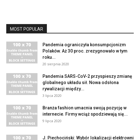
MOST POPULAR
Pandemia ograniczyła konsumpcjonizm
Polaków. Aż 30 proc. zrezygnowało w tym
roku...
20 sierpnia 2020
Pandemia SARS-CoV-2 przyspieszy zmianę
globalnego układu sił. Nowa odsłona
rywalizacji między...
3 lipca 2020
Branża fashion umacnia swoją pozycję w
internecie. Firmy wciąż spodziewają się...
9 lipca 2020
J. Piechociński: Wybór lokalizacji elektrowni