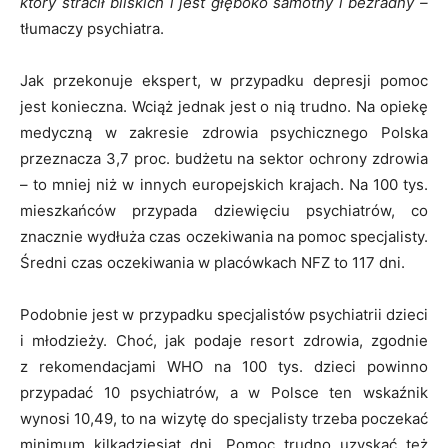
który stracił bliskich i jest głęboko samotny i bezradny –
tłumaczy psychiatra.
Jak przekonuje ekspert, w przypadku depresji pomoc
jest konieczna. Wciąż jednak jest o nią trudno. Na opiekę
medyczną w zakresie zdrowia psychicznego Polska
przeznacza 3,7 proc. budżetu na sektor ochrony zdrowia
– to mniej niż w innych europejskich krajach. Na 100 tys.
mieszkańców przypada dziewięciu psychiatrów, co
znacznie wydłuża czas oczekiwania na pomoc specjalisty.
Średni czas oczekiwania w placówkach NFZ to 117 dni.
Podobnie jest w przypadku specjalistów psychiatrii dzieci
i młodzieży. Choć, jak podaje resort zdrowia, zgodnie
z rekomendacjami WHO na 100 tys. dzieci powinno
przypadać 10 psychiatrów, a w Polsce ten wskaźnik
wynosi 10,49, to na wizytę do specjalisty trzeba poczekać
minimum kilkadziesiąt dni. Pomoc trudno uzyskać też