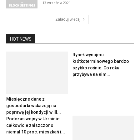
13 września 2021
Załaduj więcej
HOT NEWS
Rynek wynajmu
Miesięczne dane z
krótkoterminowego bardzo
gospodarki wskazują na
szybko rośnie. Co roku
poprawę jej kondycji w III...
przybywa na nim...
Podczas wojny w Ukrainie
całkowicie zniszczono
niemal 10 proc. mieszkań i...
86 proc. firm boleśnie
odczuło w ostatnim roku