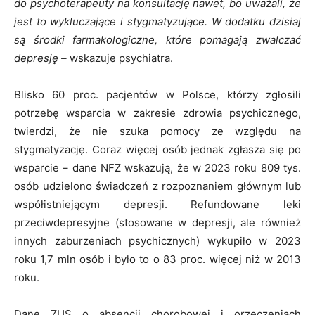
do psychoterapeuty na konsultację nawet, bo uważali, że
jest to wykluczające i stygmatyzujące. W dodatku dzisiaj
są środki farmakologiczne, które pomagają zwalczać
depresję –
wskazuje psychiatra.
Blisko 60 proc. pacjentów w Polsce, którzy zgłosili
potrzebę wsparcia w zakresie zdrowia psychicznego,
twierdzi, że nie szuka pomocy ze względu na
stygmatyzację. Coraz więcej osób jednak zgłasza się po
wsparcie – dane NFZ wskazują, że w 2023 roku 809 tys.
osób udzielono świadczeń z rozpoznaniem głównym lub
współistniejącym depresji. Refundowane leki
przeciwdepresyjne (stosowane w depresji, ale również
innych zaburzeniach psychicznych) wykupiło w 2023
roku 1,7 mln osób i było to o 83 proc. więcej niż w 2013
roku.
Dane ZUS o absencji chorobowej i orzeczeniach