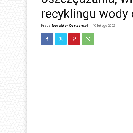
recyklingu wody 
Przez
Redaktor Ozo.com.pl
-
10 lutego 2022