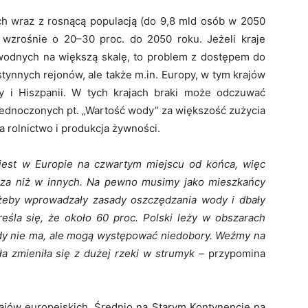
h wraz z rosnącą populacją (do 9,8 mld osób w 2050
wzrośnie o 20–30 proc. do 2050 roku. Jeżeli kraje
odnych na większą skalę, to problem z dostępem do
stynnych rejonów, ale także m.in. Europy, w tym krajów
y i Hiszpanii. W tych krajach braki może odczuwać
Zjednoczonych pt. „Wartość wody” za większość zużycia
 rolnictwo i produkcja żywności.
jest w Europie na czwartym miejscu od końca, więc
rsza niż w innych. Na pewno musimy jako mieszkańcy
 żeby wprowadzały zasady oszczędzania wody i dbały
eśla się, że około 60 proc. Polski leży w obszarach
wody nie ma, ale mogą występować niedobory. Weźmy na
a zmieniła się z dużej rzeki w strumyk –
przypomina
ajów europejskich. Średnio na Starym Kontynencie na