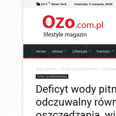
C
24.9
Nowy Jork
niedziela, 9 sierpnia, 2026
Home
Global
Lifestyle
Fashion
Strona główna
Firmy i przedsiębiorstwa
Deficyt 
Firmy i przedsiębiorstwa
Deficyt wody pitn
odczuwalny równ
oszczędzania, wię