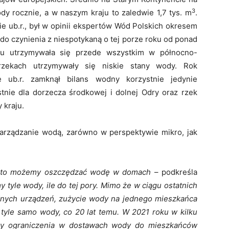
3
y rocznie, a w naszym kraju to zaledwie 1,7 tys. m
.
ie ub.r., był w opinii ekspertów Wód Polskich okresem
 do czynienia z niespotykaną o tej porze roku od ponad
ku utrzymywała się przede wszystkim w północno-
rzekach utrzymywały się niskie stany wody. Rok
e ub.r. zamknął bilans wodny korzystnie jedynie
tnie dla dorzecza środkowej i dolnej Odry oraz rzek
 kraju.
arządzanie wodą, zarówno w perspektywie mikro, jak
, to możemy oszczędzać wodę w domach
– podkreśla
 tyle wody, ile do tej pory. Mimo że w ciągu ostatnich
dnych urządzeń, zużycie wody na jednego mieszkańca
 tyle samo wody, co 20 lat temu. W 2021 roku w kilku
yły ograniczenia w dostawach wody do mieszkańców