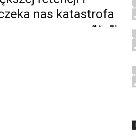
czeka nas katastrofa
328
0