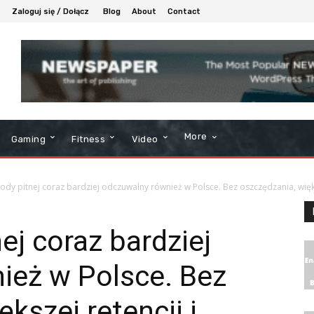
Zaloguj się / Dołącz
Blog
About
Contact
More
Gaming
Fitness
Video
wody pitnej coraz bardziej odczuwalny również w Polsce. Bez oszczędzania, więks
ej coraz bardziej
ież w Polsce. Bez
kszej retencji i