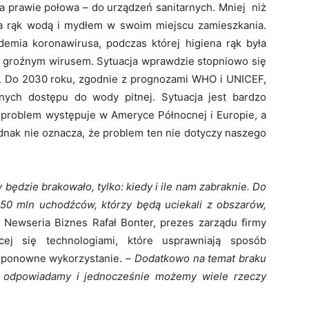
a prawie połowa – do urządzeń sanitarnych. Mniej niż
ia rąk wodą i mydłem w swoim miejscu zamieszkania.
emia koronawirusa, podczas której higiena rąk była
 groźnym wirusem. Sytuacja wprawdzie stopniowo się
ce. Do 2030 roku, zgodnie z prognozami WHO i UNICEF,
nych dostępu do wody pitnej. Sytuacja jest bardzo
n problem występuje w Ameryce Północnej i Europie, a
ednak nie oznacza, że problem ten nie dotyczy naszego
 będzie brakowało, tylko: kiedy i ile nam zabraknie. Do
50 mln uchodźców, którzy będą uciekali z obszarów,
 Newseria Biznes Rafał Bonter, prezes zarządu firmy
cej się technologiami, które usprawniają sposób
z ponowne wykorzystanie. –
Dodatkowo na temat braku
 odpowiadamy i jednocześnie możemy wiele rzeczy