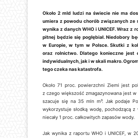
Około 2 mld ludzi na świecie nie ma dost
umiera z powodu chorób związanych ze 
wynika z danych WHO i UNICEF. Wraz z r
pitnej będzie się pogłębiał. Niedobory 
w Europie, w tym w Polsce. Skutki z ko
oraz rolnictwo. Dlatego konieczne je
indywidualnych, jak i w skali makro. Ogro
tego czeka nas katastrofa.
Około 71 proc. powierzchni Ziemi jest po
z czego większość zmagazynowana jest w 
szacuje się na 35 mln m³. Jak podaje P
wykorzystuje słodką wodę, pochodzącą z 
niecały 1 proc. całkowitych zapasów wody.
Jak wynika z raportu WHO i UNICEF, w 202