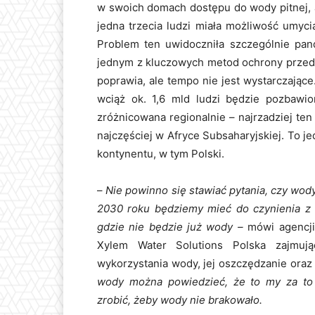
w swoich domach dostępu do wody pitnej, 
jedna trzecia ludzi miała możliwość umyc
Problem ten uwidoczniła szczególnie pand
jednym z kluczowych metod ochrony przed
poprawia, ale tempo nie jest wystarczają
wciąż ok. 1,6 mld ludzi będzie pozbawio
zróżnicowana regionalnie – najrzadziej te
najczęściej w Afryce Subsaharyjskiej. To j
kontynentu, w tym Polski.
–
Nie powinno się stawiać pytania, czy wody
2030 roku będziemy mieć do czynienia z 
gdzie nie będzie już wody –
mówi agencji
Xylem Water Solutions Polska zajmują
wykorzystania wody, jej oszczędzanie ora
wody można powiedzieć, że to my za to
zrobić, żeby wody nie brakowało.