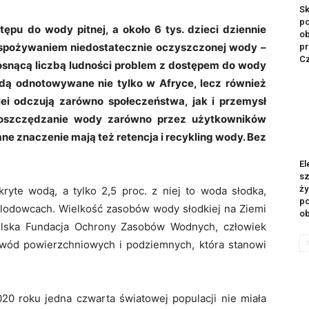
Sk
po
ępu do wody pitnej, a około 6 tys. dzieci dziennie
ob
spożywaniem niedostatecznie oczyszczonej wody –
pr
Cz
osnącą liczbą ludności problem z dostępem do wody
będą odnotowywane nie tylko w Afryce, lecz również
lei odczują zarówno społeczeństwa, jak i przemysł
st oszczędzanie wody zarówno przez użytkowników
mne znaczenie mają też retencja i recykling wody. Bez
El
sz
ży
kryte wodą, a tylko 2,5 proc. z niej to woda słodka,
p
lodowcach. Wielkość zasobów wody słodkiej na Ziemi
ob
olska Fundacja Ochrony Zasobów Wodnych, człowiek
wód powierzchniowych i podziemnych, która stanowi
0 roku jedna czwarta światowej populacji nie miała