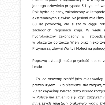
3
jednego człowieka przypada 5,1 tys. m
wod
Rok hydrologiczny, zakończony w listopadz
ekstremalnych zjawisk. Na jesieni mieliśmy
80 lat powodzią, ale susza w ciągu ro
zachodnich regionach kraju. W wielu 
hydrologiczny zakończony w listopadzi
w obszarze dorzecza Wisły oraz niekorzys
Przymorza, zlewni Warty i Noteci na północy
Poprawę sytuacji może przynieść lepsze z
i makro.
–
To, co możemy zrobić jako mieszkańcy
prezes Xylem. –
Po pierwsze, nie zużywajmy
20 lat kupiliśmy bardzo dużo wodooszczę
w Polsce nie zmieniło się, czyli zużywamy
mniejszych miastach brakowało wody: b