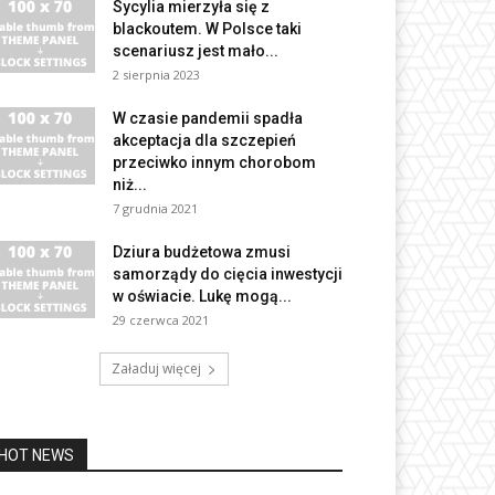
Sycylia mierzyła się z
blackoutem. W Polsce taki
scenariusz jest mało...
2 sierpnia 2023
W czasie pandemii spadła
akceptacja dla szczepień
przeciwko innym chorobom
niż...
7 grudnia 2021
Dziura budżetowa zmusi
samorządy do cięcia inwestycji
w oświacie. Lukę mogą...
29 czerwca 2021
Załaduj więcej
HOT NEWS