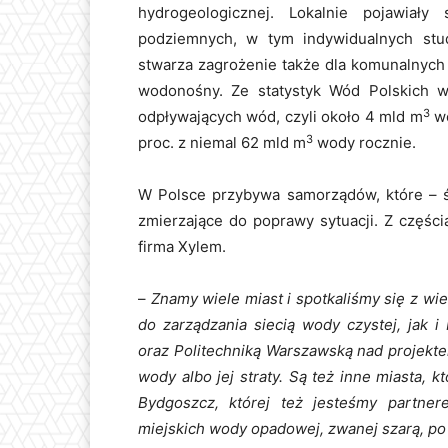
hydrogeologicznej. Lokalnie pojawiały
podziemnych, w tym indywidualnych stu
stwarza zagrożenie także dla komunalnych
wodonośny. Ze statystyk Wód Polskich w
3
odpływających wód, czyli około 4 mld m
wo
3
proc. z niemal 62 mld m
wody rocznie.
W Polsce przybywa samorządów, które – ś
zmierzające do poprawy sytuacji. Z częśc
firma Xylem.
–
Znamy wiele miast i spotkaliśmy się z wi
do zarządzania siecią wody czystej, jak 
oraz Politechniką Warszawską nad projekt
wody albo jej straty. Są też inne miasta, k
Bydgoszcz, której też jesteśmy partne
miejskich wody opadowej, zwanej szarą, 