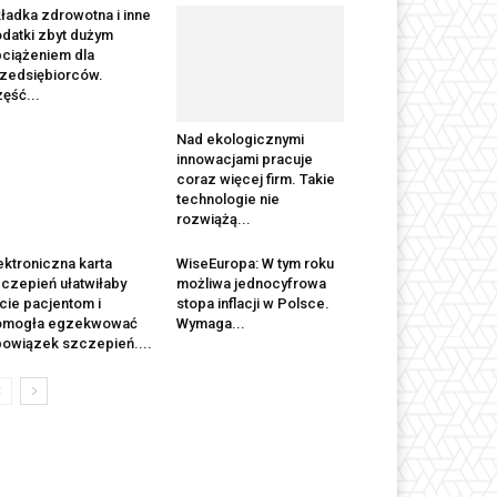
ładka zdrowotna i inne
datki zbyt dużym
ciążeniem dla
zedsiębiorców.
ęść...
Nad ekologicznymi
innowacjami pracuje
coraz więcej firm. Takie
technologie nie
rozwiążą...
ektroniczna karta
WiseEuropa: W tym roku
czepień ułatwiłaby
możliwa jednocyfrowa
cie pacjentom i
stopa inflacji w Polsce.
omogła egzekwować
Wymaga...
owiązek szczepień....