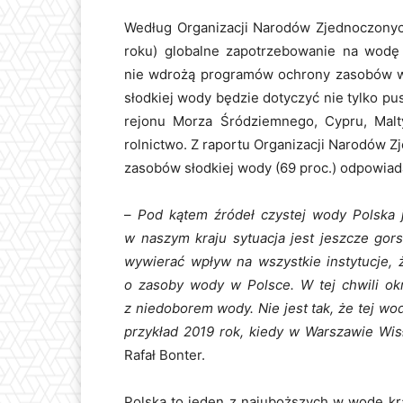
Według Organizacji Narodów Zjednoczonyc
roku) globalne zapotrzebowanie na wodę 
nie wdrożą programów ochrony zasobów w
słodkiej wody będzie dotyczyć nie tylko pu
rejonu Morza Śródziemnego, Cypru, Malt
rolnictwo. Z raportu Organizacji Narodów 
zasobów słodkiej wody (69 proc.) odpowiada
–
Pod kątem źródeł czystej wody Polska 
w naszym kraju sytuacja jest jeszcze go
wywierać wpływ na wszystkie instytucje,
o zasoby wody w Polsce. W tej chwili okr
z niedoborem wody. Nie jest tak, że tej 
przykład 2019 rok, kiedy w Warszawie Wisł
Rafał Bonter.
Polska to jeden z najuboższych w wodę kr