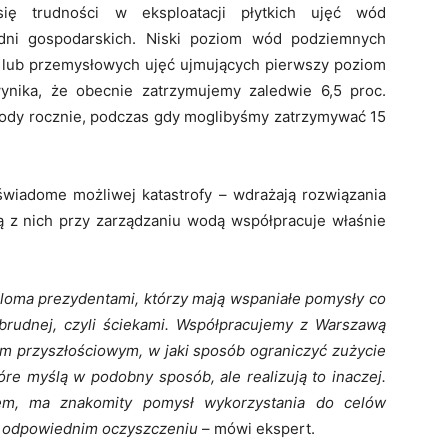
 się trudności w eksploatacji płytkich ujęć wód
dni gospodarskich. Niski poziom wód podziemnych
 lub przemysłowych ujęć ujmujących pierwszy poziom
ynika, że obecnie zatrzymujemy zaledwie 6,5 proc.
dy rocznie, podczas gdy moglibyśmy zatrzymywać 15
wiadome możliwej katastrofy – wdrażają rozwiązania
ią z nich przy zarządzaniu wodą współpracuje właśnie
eloma prezydentami, którzy mają wspaniałe pomysły co
i brudnej, czyli ściekami. Współpracujemy z Warszawą
em przyszłościowym, w jaki sposób ograniczyć zużycie
tóre myślą w podobny sposób, ale realizują to inaczej.
rem, ma znakomity pomysł wykorzystania do celów
po odpowiednim oczyszczeniu
– mówi ekspert.