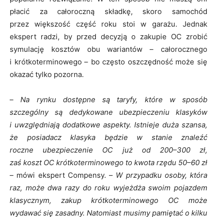
płacić za całoroczną składkę, skoro samochód
przez większość część roku stoi w garażu. Jednak
ekspert radzi, by przed decyzją o zakupie OC zrobić
symulację kosztów obu wariantów – całorocznego
i krótkoterminowego – bo często oszczędność może się
okazać tylko pozorna.
–
Na rynku dostępne są taryfy, które w sposób
szczególny są dedykowane ubezpieczeniu klasyków
i uwzględniają dodatkowe aspekty. Istnieje duża szansa,
że posiadacz klasyka będzie w stanie znaleźć
roczne ubezpieczenie OC już od 200–300 zł,
zaś koszt OC krótkoterminowego to kwota rzędu 50–60 zł
–
mówi ekspert Compensy. –
W przypadku osoby, która
raz, może dwa razy do roku wyjeżdża swoim pojazdem
klasycznym, zakup krótkoterminowego OC może
wydawać się zasadny. Natomiast musimy pamiętać o kilku