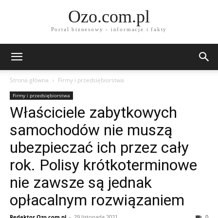
Ozo.com.pl
Portal biznesowy - informacje i fakty
Strona główna
Firmy i przedsiębiorstwa
Firmy i przedsiębiorstwa
Właściciele zabytkowych
samochodów nie muszą
ubezpieczać ich przez cały
rok. Polisy krótkoterminowe
nie zawsze są jednak
opłacalnym rozwiązaniem
Redaktor Ozo.com.pl
-
29 listopada 2021
0