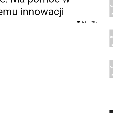
emu innowacji
525
0