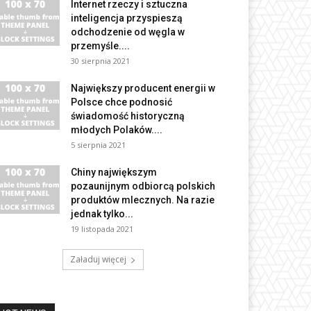
Internet rzeczy i sztuczna
inteligencja przyspieszą
odchodzenie od węgla w
przemyśle....
30 sierpnia 2021
Największy producent energii w
Polsce chce podnosić
świadomość historyczną
młodych Polaków....
5 sierpnia 2021
Chiny największym
pozaunijnym odbiorcą polskich
produktów mlecznych. Na razie
jednak tylko...
19 listopada 2021
Załaduj więcej