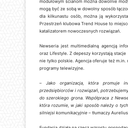
modułowym ścianom można dowolnie modyfi
mogą być ze sobą w dowolny sposób łączon
dla kilkunastu osób, można ją wykorzysta
Przestrzeń klubowa Trend House to miejsc
katalizatorem nowoczesnych rozwiązań.
Newseria jest multimedialną agencją info
oraz Lifestyle. Z depeszy korzystają stacje
nie tylko polskie. Agencja oferuje też m.in.
programy telewizyjne.
–
Jako organizacja, która promuje i
przedsiębiorców i rozwiązań, potrzebujemy
do szerokiego grona. Współpraca z Newserią
która rozumie, w jaki sposób należy o ty
silniejsi komunikacyjnie
– tłumaczy Aureliu
Fundacja działa na rzecz wzrostu gospodarc