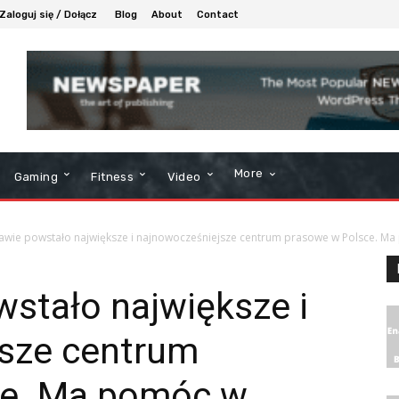
Zaloguj się / Dołącz
Blog
About
Contact
More
Gaming
Fitness
Video
wie powstało największe i najnowocześniejsze centrum prasowe w Polsce. Ma
stało największe i
sze centrum
ce. Ma pomóc w