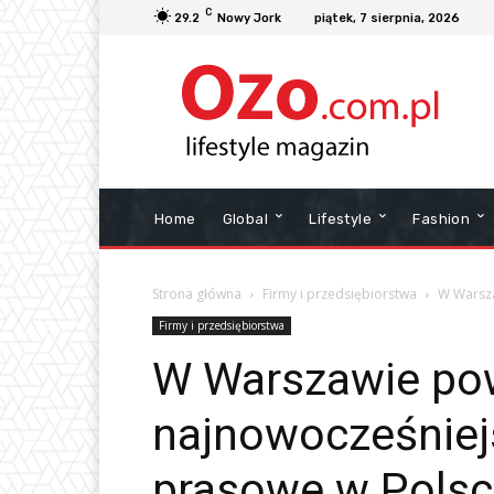
C
29.2
Nowy Jork
piątek, 7 sierpnia, 2026
Home
Global
Lifestyle
Fashion
Strona główna
Firmy i przedsiębiorstwa
W Warsza
Firmy i przedsiębiorstwa
W Warszawie pow
najnowocześniej
prasowe w Pols