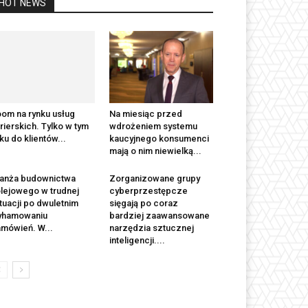
HOT NEWS
om na rynku usług
Na miesiąc przed
rierskich. Tylko w tym
wdrożeniem systemu
ku do klientów...
kaucyjnego konsumenci
mają o nim niewielką...
anża budownictwa
Zorganizowane grupy
lejowego w trudnej
cyberprzestępcze
tuacji po dwuletnim
sięgają po coraz
yhamowaniu
bardziej zaawansowane
mówień. W...
narzędzia sztucznej
inteligencji....