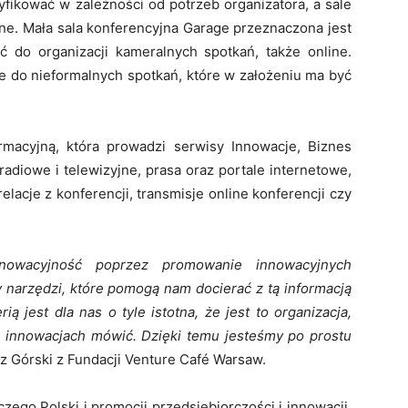
kować w zależności od potrzeb organizatora, a sale
e. Mała sala konferencyjna Garage przeznaczona jest
ć do organizacji kameralnych spotkań, także online.
e do nieformalnych spotkań, które w założeniu ma być
rmacyjną, która prowadzi serwisy Innowacje, Biznes
 radiowe i telewizyjne, prasa oraz portale internetowe,
 relacje z konferencji, transmisje online konferencji czy
nnowacyjność poprzez promowanie innowacyjnych
 narzędzi, które pomogą nam docierać z tą informacją
 jest dla nas o tyle istotna, że jest to organizacja,
ch innowacjach mówić. Dzięki temu jesteśmy po prostu
sz Górski z Fundacji Venture Café Warsaw.
zego Polski i promocji przedsiębiorczości i innowacji.