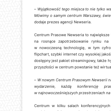
–
Wyjątkowość tego miejsca to nie tylko wsp
Mówimy o samym centrum Warszawy, świetne
dodaje prezes agencji Newseria.
Centrum Prasowe Newseria to największe t
na rosnące zapotrzebowanie rynku na 
w nowoczesną technologię, w tym cyfrow
flipchart, szybki internet czy wysokiej ja
dostępny jest pakiet streamingowy, także 
przyszłości w centrum powstanie też wirtua
–
W nowym Centrum Prasowym Newserii nas
wydarzenie, każdą konferencję p
w najnowocześniejszych przestrzeniach na
Centrum w kilku salach konferencyjnyc