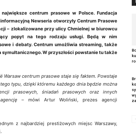
ć największe centrum prasowe w Polsce. Fundacja
 informacyjną Newseria otworzyły Centrum Prasowe
ji – zlokalizowane przy ulicy Chmielnej w biurowcu
ący popyt na tego rodzaju usługi. Będą w nim
sowe i debaty. Centrum umożliwia streaming, także
Bo
a symultanicznego. W przyszłości powstanie tu także
ku
ro
fé Warsaw centrum prasowe staje się faktem. Powstaje
Br
 tego typu, dzięki któremu każdego dnia będzie można
ko
sy
rencji prasowych, śniadań prasowych oraz innych
w
agencję
– mówi Artur Woliński, prezes agencji
za
ednym z najbardziej prestiżowych miejsc Warszawy,
.