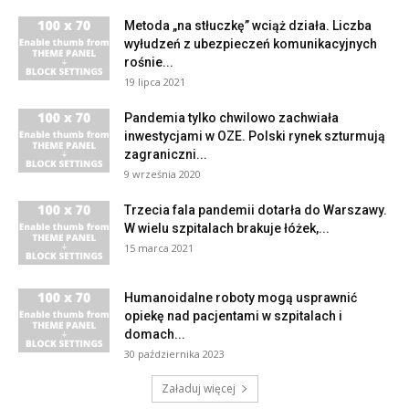
Metoda „na stłuczkę” wciąż działa. Liczba
wyłudzeń z ubezpieczeń komunikacyjnych
rośnie...
19 lipca 2021
Pandemia tylko chwilowo zachwiała
inwestycjami w OZE. Polski rynek szturmują
zagraniczni...
9 września 2020
Trzecia fala pandemii dotarła do Warszawy.
W wielu szpitalach brakuje łóżek,...
15 marca 2021
Humanoidalne roboty mogą usprawnić
opiekę nad pacjentami w szpitalach i
domach...
30 października 2023
Załaduj więcej