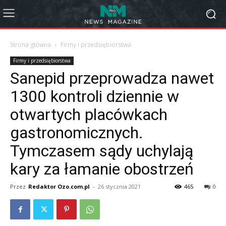
Strona główna
Firmy i przedsiębiorstwa
Firmy i przedsiębiorstwa
Sanepid przeprowadza nawet
1300 kontroli dziennie w
otwartych placówkach
gastronomicznych.
Tymczasem sądy uchylają
kary za łamanie obostrzeń
Przez
Redaktor Ozo.com.pl
-
26 stycznia 2021
465
0