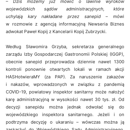
– Dziś możemy już mówić o lawinie wyroków
wojewódzkich sądów administracyjnych, które
uchylają kary nakładane przez sanepid
– mówi
w rozmowie z agencją informacyjną Newseria Biznes
adwokat Paweł Kopij z Kancelarii Kopij Zubrzycki.
Według Sławomira Grzyba, sekretarza generalnego
zarządu Izby Gospodarczej Gastronomii Polskiej (IGGP),
obecnie sanepid przeprowadza dziennie nawet 1300
kontroli ponownie otwartych lokali w ramach akcji
HASHotwieraMY (za PAP). Za naruszenie zakazów
i nakazów, wprowadzonych w związku z pandemią
COVID-19, powiatowy inspektor sanitarny może nałożyć
karę administracyjną w wysokości nawet 30 tys. zł. Od
decyzji sanepidu można jednak odwołać się do
wojewódzkiego inspektora sanitarnego. Jeżeli i on
podtrzyma decyzję o ukaraniu
–
wówczas można ją
zaskarżyć do Wojewódzkiego Sądu Administracyjnego.