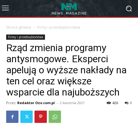
Strona główna
Firmy i przedsiębiorstwa
Firmy i przedsiębiorstwa
Rząd zmienia programy
antysmogowe. Eksperci
apelują o wyższe nakłady na
ten cel oraz większe
wsparcie dla najuboższych
Przez
Redaktor Ozo.com.pl
-
2 kwietnia 2021
426
0