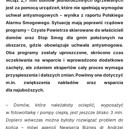
Wciąż 2,7 mln domów jednorodzinnych ogrzewanych
jest za pomocą urządzeń, które nie spełniają wymogów
uchwał antysmogowych – wynika z raportu Polskiego
Alarmu Smogowego. Sytuację mają poprawić rządowe
programy – Czyste Powietrze skierowane do właścicieli
domów oraz Stop Smog dla gmin położonych na
obszarze, gdzie obowiązuje uchwała antysmogowa.
Oba programy zostały uproszczone, skrócono czas
oczekiwania na wsparcie i wprowadzono dodatkowe
zachęty, ale zdaniem ekspertów cały proces wymaga
przyspieszenia i dalszych zmian. Powinny one dotyczyć
m.in. zwiększenia nakładów oraz wsparcia
dla najuboższych.
–
Domów, które należałoby ocieplić, wyposażyć
w fotowoltaikę i pompy ciepła, jest jeszcze blisko 3 mln.
Dopiero wówczas można byłoby rozwiązać problem do
końca
– mówi agencji Newseria Biznes dr Andrzej