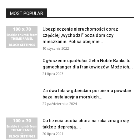
MOST POPULAR
Ubezpieczenie nieruchomości coraz
częściej „wychodzi” poza dom czy
mieszkanie. Polisa obejmie...
10 stycznia 2022
Ogłoszenie upadłości Getin Noble Banku to
gamechanger dla frankowiczów. Może ich...
21 lipca 2023
Za dwa lata w gdańskim porcie ma powstać
baza instalacyjna morskich...
27 października 2024
Co trzecia osoba chora na raka zmaga się
także z depresją....
20 lipca 2021