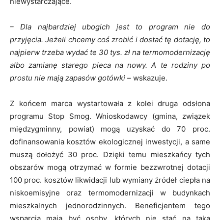
niewystarczające.
– Dla najbardziej ubogich jest to program nie do
przyjęcia. Jeżeli chcemy coś zrobić i dostać tę dotację, to
najpierw trzeba wydać te 30 tys. zł na termomodernizację
albo zamianę starego pieca na nowy. A te rodziny po
prostu nie mają zapasów gotówki –
wskazuje.
Z końcem marca wystartowała z kolei druga odsłona
programu Stop Smog. Wnioskodawcy (gmina, związek
międzygminny, powiat) mogą uzyskać do 70 proc.
dofinansowania kosztów ekologicznej inwestycji, a same
muszą dołożyć 30 proc. Dzięki temu mieszkańcy tych
obszarów mogą otrzymać w formie bezzwrotnej dotacji
100 proc. kosztów likwidacji lub wymiany źródeł ciepła na
niskoemisyjne oraz termomodernizacji w budynkach
mieszkalnych jednorodzinnych. Beneficjentem tego
wsparcia mają być osoby, których nie stać na taką