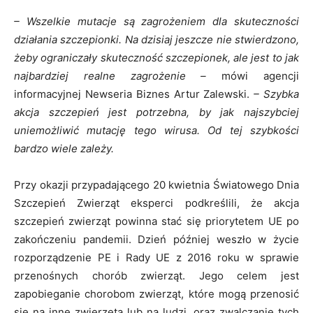
– Wszelkie mutacje są zagrożeniem dla skuteczności
działania szczepionki. Na dzisiaj jeszcze nie stwierdzono,
żeby ograniczały skuteczność szczepionek, ale jest to jak
najbardziej realne zagrożenie –
mówi agencji
informacyjnej Newseria Biznes Artur Zalewski.
– Szybka
akcja szczepień jest potrzebna, by jak najszybciej
uniemożliwić mutację tego wirusa. Od tej szybkości
bardzo wiele zależy.
Przy okazji przypadającego 20 kwietnia Światowego Dnia
Szczepień Zwierząt eksperci podkreślili, że akcja
szczepień zwierząt powinna stać się priorytetem UE po
zakończeniu pandemii. Dzień później weszło w życie
rozporządzenie PE i Rady UE z 2016 roku w sprawie
przenośnych chorób zwierząt. Jego celem jest
zapobieganie chorobom zwierząt, które mogą przenosić
się na inne zwierzęta lub na ludzi, oraz zwalczanie tych