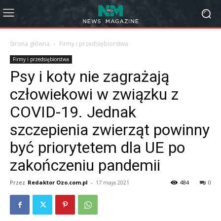
Strona główna
Firmy i przedsiębiorstwa
Firmy i przedsiębiorstwa
Psy i koty nie zagrażają
człowiekowi w związku z
COVID-19. Jednak
szczepienia zwierząt powinny
być priorytetem dla UE po
zakończeniu pandemii
Przez
Redaktor Ozo.com.pl
-
17 maja 2021
484
0