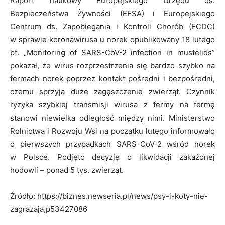
Raport naukowy Europejskiego Urzędu ds.
Bezpieczeństwa Żywności (EFSA) i Europejskiego
Centrum ds. Zapobiegania i Kontroli Chorób (ECDC)
w sprawie koronawirusa u norek opublikowany 18 lutego
pt. „Monitoring of SARS-CoV-2 infection in mustelids”
pokazał, że wirus rozprzestrzenia się bardzo szybko na
fermach norek poprzez kontakt pośredni i bezpośredni,
czemu sprzyja duże zagęszczenie zwierząt. Czynnik
ryzyka szybkiej transmisji wirusa z fermy na fermę
stanowi niewielka odległość między nimi. Ministerstwo
Rolnictwa i Rozwoju Wsi na początku lutego informowało
o pierwszych przypadkach SARS-CoV-2 wśród norek
w Polsce. Podjęto decyzję o likwidacji zakażonej
hodowli – ponad 5 tys. zwierząt.
Źródło: https://biznes.newseria.pl/news/psy-i-koty-nie-
zagrazaja,p53427086