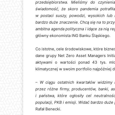
przedsiębiorstwa. Mieliśmy do czynie
świadomość, że skoro pandemia potrafiła
w postaci suszy, powodzi, wysokich lub
bardzo duże znaczenie. Chcą się na to prz
ambitna agenda polityczna i idące za nią re
główny ekonomista ING Banku Śląskiego.
Co istotne, cele środowiskowe, które biznes
dane grupy Net Zero Asset Managers Initi
aktywami o wartości ponad 43 tys. mld 
klimatycznej w swoim portfolio najpóźniej 
– W ciągu ostatnich kwartałów widzimy 
przez różne firmy, producentów, banki, a
i państwa, które ogłosiły cel neutralnoś
populacji, PKB i emisji. Widać bardzo duże 
Rafał Benecki.