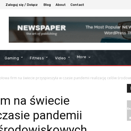
Zaloguj się / Dołącz
Blog
About
Contact
More
Gaming
Fitness
Video
łowa firm na świecie przyspieszyła w czasie pandemii realizację celów środowi
rm na świecie
czasie pandemii
 środowiskowych.