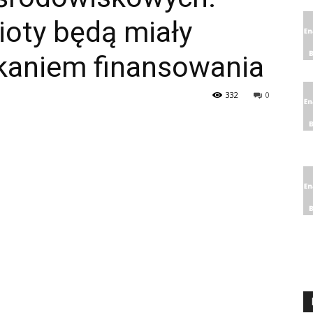
ioty będą miały
kaniem finansowania
332
0