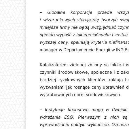
–
Globalne korporacje przede wszy
i wizerunkowych starają się tworzyć sw
mniejsze firmy nie będą uwzględniać czyn
sposób wypaść z takiego łańcucha i zostać
wyższej ceny, spełniają kryteria niefina
manager w Departamencie Energii w ING Ba
Katalizatorem zielonej zmiany są także in
czynniki środowiskowe, społeczne i z zak
bardziej ryzykownych klientów traktują f
wyzwaniami jak rosnące ceny uprawnień d
wyśrubowanych norm środowiskowych.
–
Instytucje finansowe mogą w dwojak
wdrażania ESG. Pierwszym z nich są d
wprowadzaniu polityki wykluczeń. Oznacza