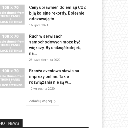
Ceny uprawnień do emisji CO2
biją kolejne rekordy. Boleśnie
odczuwają to...
16 lipca 2021
Ruch w serwisach
samochodowych może być
większy. By uniknąć kolejek,
na...
28 października 2020
Branża eventowa stawia na
imprezy online. Takie
rozwiązania nie są w...
10 września 2020
Załaduj więcej
HOT NEWS