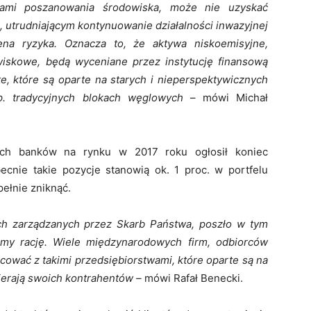
ami poszanowania środowiska, może nie uzyskać
 utrudniającym kontynuowanie działalności inwazyjnej
na ryzyka. Oznacza to, że aktywa niskoemisyjne,
iskowe, będą wyceniane przez instytucję finansową
ż te, które są oparte na starych i nieperspektywicznych
np. tradycyjnych blokach węglowych
– mówi Michał
ych banków na rynku w 2017 roku ogłosił koniec
nie takie pozycje stanowią ok. 1 proc. w portfelu
ełnie zniknąć.
ch zarządzanych przez Skarb Państwa, poszło w tym
śmy rację. Wiele międzynarodowych firm, odbiorców
acować z takimi przedsiębiorstwami, które oparte są na
bierają swoich kontrahentów –
mówi Rafał Benecki.