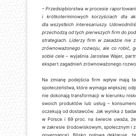
– Przedsiębiorstwa w procesie raportowani
i krótkoterminowych korzyściach dla a
dla wszystkich interesariuszy. Udowodniliś
przechodzą od tych pierwszych firm do po
strategiach. Liderzy firm w zasadzie nie 
zrównoważonego rozwoju, ale co robić, gd
sobie cele
– wyjaśnia Jarosław Wajer, part
ekspert zagadnień zrównoważonego rozwo
Na zmianę podejścia firm wpływ mają t
społeczeństwa, które wymaga większej odpo
nie dokonają transformacji w kierunku ni
swoich produktów lub usług – konsumen
oczekują od dostawców. Jak wynika z bada
w Polsce i 69 proc. na świecie uważa, 
w zakresie środowiskowym, społecznym i z
governance). Blisko połowa deklaruje,