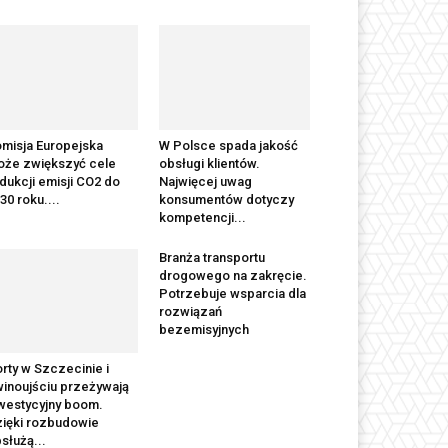
misja Europejska
W Polsce spada jakość
że zwiększyć cele
obsługi klientów.
dukcji emisji CO2 do
Najwięcej uwag
30 roku....
konsumentów dotyczy
kompetencji...
Branża transportu
drogowego na zakręcie.
Potrzebuje wsparcia dla
rozwiązań
bezemisyjnych
rty w Szczecinie i
inoujściu przeżywają
westycyjny boom.
ięki rozbudowie
służą...