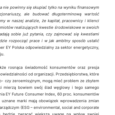
a nie powinny się skupiać tylko na wyniku finansowym
kcjonariuszy, ale budować długoterminową wartość
my w naszej analizie, że kapitał, pracownicy i klienci
dmiotów realizujących kwestie środowiskowe w swoich
zadają sobie już pytania, czy zajmować się kwestiami
zie rozpocząć prace i w jak ambitny sposób ustalić
ner EY Polska odpowiedzialny za sektor energetyczny,
ju.
akże rosnąca świadomość konsumentów oraz presja
wiedzialności od organizacji. Przedsiębiorstwa, które
sko- czy zeroemisyjnym, mogą mieć problem ze zbytem
ci mierzą bowiem swój ślad węglowy i tego samego
nia EY Future Consumer Index, 60 proc. konsumentów
że uznane marki mają obowiązek wprowadzenia zmian
arządczym (ESG – environmental, social and corporate
 że będzie zwracać większą uwagę na wpływ swojej