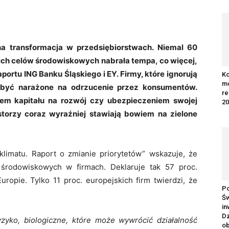
na transformacja w przedsiębiorstwach. Niemal 60
ja ich celów środowiskowych nabrała tempa, co więcej,
aportu ING Banku Śląskiego i EY. Firmy, które ignorują
Ko
mo
być narażone na odrzucenie przez konsumentów.
re
em kapitału na rozwój czy ubezpieczeniem swojej
20
estorzy coraz wyraźniej stawiają bowiem na zielone
klimatu. Raport o zmianie priorytetów” wskazuje, że
 środowiskowych w firmach. Deklaruje tak 57 proc.
uropie. Tylko 11 proc. europejskich firm twierdzi, że
Po
Św
in
Dz
zyko, biologiczne, które może wywrócić działalność
ob