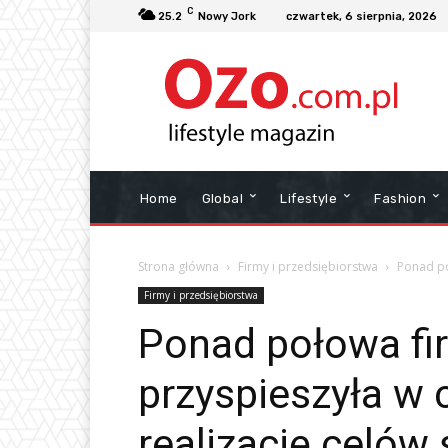
C
25.2
Nowy Jork
czwartek, 6 sierpnia, 2026
Home
Global
Lifestyle
Fashion
Strona główna
Firmy i przedsiębiorstwa
Ponad po
Firmy i przedsiębiorstwa
Ponad połowa fi
przyspieszyła w 
realizację celów