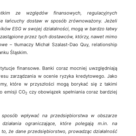
stkim ze względów finansowych, regulacyjnych
oje łańcuchy dostaw w sposób zrównoważony. Jeżeli
ników ESG w swojej działalności, mogą w bardzo łatwy
 zastąpione przez tych dostawców, którzy, nawet mimo
nsowe
– tłumaczy Michał Szalast-Dao Quy, relationship
nku Śląskim.
stytucje finansowe. Banki coraz mocniej uwzględniają
resu zarządzania w ocenie ryzyka kredytowego. Jako
irmy, które w przyszłości mogą borykać się z takimi
o emisji CO
czy obowiązek spełniania coraz bardziej
2
i sposób wpływać na przedsiębiorstwa w obszarze
ziałania ograniczające, które polegają m.in. na
 to, że dane przedsiębiorstwo, prowadząc działalność