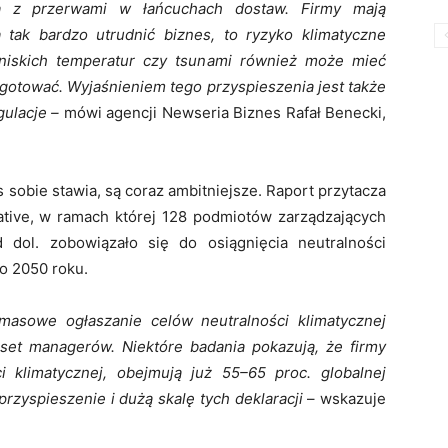
nia z przerwami w łańcuchach dostaw. Firmy mają
 tak bardzo utrudnić biznes, to ryzyko klimatyczne
 niskich temperatur czy tsunami również może mieć
ygotować. Wyjaśnieniem tego przyspieszenia jest także
gulacje –
mówi agencji Newseria Biznes Rafał Benecki,
 sobie stawia, są coraz ambitniejsze. Raport przytacza
ative, w ramach której 128 podmiotów zarządzających
dol. zobowiązało się do osiągnięcia neutralności
do 2050 roku.
masowe ogłaszanie celów neutralności klimatycznej
sset managerów. Niektóre badania pokazują, że firmy
ci klimatycznej, obejmują już 55–65 proc. globalnej
przyspieszenie i dużą skalę tych deklaracji
– wskazuje