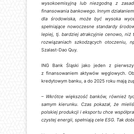
wysokoemisyjną lub niezgodną z zasad
finansowania bankowego. Innym działaniem,
dla środowiska, może być wysoka wyce
spełniające nowoczesne standardy środow
lepiej, tj. bardziej atrakcyjnie cenowo, ni
rozwiązaniach szkodzących otoczeniu, 
Szalast-Dao Quy.
ING Bank Śląski jako jeden z pierwsz
z finansowaniem aktywów węglowych. Obec
kredytowym banku, a do 2025 roku mają zup
– Wkrótce większość banków, również ty
samym kierunku. Czas pokazał, że mieli
polskiej produkcji i eksportu chce współpr
czystej energii, spełniają cele ESG. Tak do