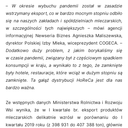
–
W okresie wybuchu pandemii został w zasadzie
wstrzymany eksport, co w bardzo mocnym stopniu odbiło
się na naszych zakładach i spółdzielniach mleczarskich,
w szczególności tych największych –
mówi agencji
informacyjnej Newseria Biznes Agnieszka Maliszewska,
dyrektor Polskiej Izby Mleka, wiceprezydent COGECA. –
Dodatkowo duży problem, z jakim borykaliśmy się
w czasie pandemii, związany był z częściowym spadkiem
konsumpcji w kraju, a wynikało to z tego, że zamknięte
były hotele, restauracje, które wciąż w dużym stopniu są
zamknięte. Ta gałąź dystrybucji HoReCa jest dla nas
bardzo ważna.
Ze wstępnych danych Ministerstwa Rolnictwa i Rozwoju
Wsi wynika, że w I kwartale br. eksport produktów
mleczarskich delikatnie wzrósł w porównaniu do I
kwartału 2019 roku (z 398 931 do 407 388 ton), głównie