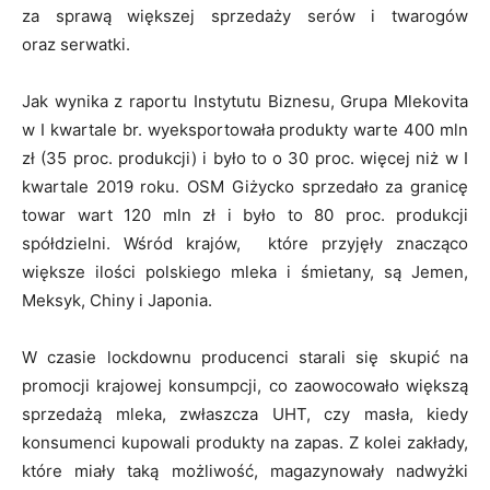
za sprawą większej sprzedaży serów i twarogów
oraz serwatki.
Jak wynika z raportu Instytutu Biznesu, Grupa Mlekovita
w I kwartale br. wyeksportowała produkty warte 400 mln
zł (35 proc. produkcji) i było to o 30 proc. więcej niż w I
kwartale 2019 roku. OSM Giżycko sprzedało za granicę
towar wart 120 mln zł i było to 80 proc. produkcji
spółdzielni. Wśród krajów, które przyjęły znacząco
większe ilości polskiego mleka i śmietany, są Jemen,
Meksyk, Chiny i Japonia.
W czasie lockdownu producenci starali się skupić na
promocji krajowej konsumpcji, co zaowocowało większą
sprzedażą mleka, zwłaszcza UHT, czy masła, kiedy
konsumenci kupowali produkty na zapas. Z kolei zakłady,
które miały taką możliwość, magazynowały nadwyżki