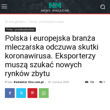
Strona główna
Firmy i przedsiębiorstwa
Firmy i przedsiębiorstwa
Polska i europejska branża
mleczarska odczuwa skutki
koronawirusa. Eksporterzy
muszą szukać nowych
rynków zbytu
Przez
Redaktor Ozo.com.pl
-
18 czerwca 2020
744
0