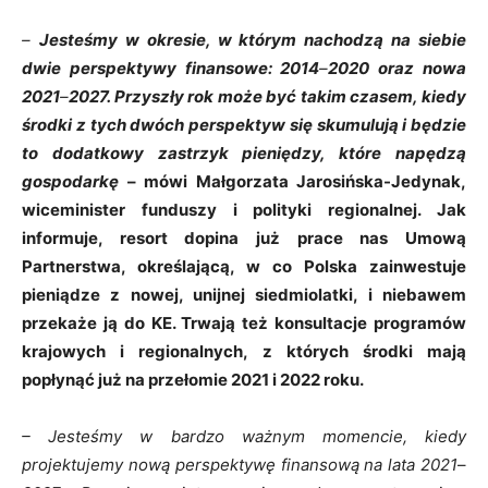
–
Jesteśmy w okresie, w którym nachodzą na siebie
dwie perspektywy finansowe: 2014
–
2020 oraz nowa
2021
–​
2027. Przyszły rok może być takim czasem, kiedy
środki z tych dwóch perspektyw się skumulują
i
będzie
to dodatkowy zastrzyk
pieniędzy, które napędzą
gospodarkę
–
mówi Małgorzata Jarosińska-Jedynak,
wiceminister funduszy i polityki regionalnej.
Jak
informuje, resort dopina już prace nas Umową
Partnerstwa, określającą, w
co Polska zainwestuje
pieniądze z nowej, unijnej siedmiolatki, i niebawem
przekaże ją do KE. Trwają też konsultacje programów
krajowych i regionalnych, z których środki mają
popłynąć już na przełomie 2021 i 2022 roku.
–
Jesteśmy w bardzo ważnym momencie, kiedy
projektujemy nową perspektywę finansową na lata 2021
–