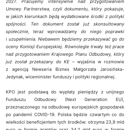
2027. Pracujemy intensywnie nad przygotowaniem
Umowy Partnerstwa, czyli dokumentu, który pokazuje,
w jakich kierunkach będą wydatkowane
środki z polityki
spójności. Ten dokument został już skonsultowany
społecznie, teraz wprowadzamy do niego poprawki
i uzupełnienia. Niebawem będziemy przekazywać go do
oceny
Komisji Europejskiej. Równolegle trwały
też
prace
nad przygotowaniem Krajowego Planu Odbudowy, który
już został przekazany do KE
– wyjaśnia w rozmowie
z agencją Newseria Biznes Małgorzata Jarosińska-
Jedynak, wiceminister funduszy i polityki regionalnej.
KPO jest podstawą do wypłaty pieniędzy z unijnego
Funduszu Odbudowy (Next Generation EU),
przeznaczonego na odbudowę europejskich gospodarek
po pandemii COVID-19. Polska będzie czwartym co do
wielkości beneficjentem tych środków: otrzyma 23,9 mld
euro w formie grantów oraz 34,2 mld euro w formie