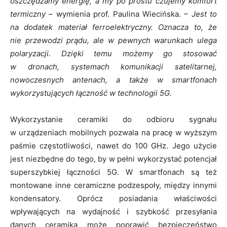
oszczędzamy energię, a my po prostu czujemy komfort
termiczny –
wymienia prof. Paulina Wiecińska.
– Jest to
na dodatek materiał ferroelektryczny. Oznacza to, że
nie przewodzi prądu, ale w pewnych warunkach ulega
polaryzacji. Dzięki temu możemy go stosować
w dronach, systemach komunikacji satelitarnej,
nowoczesnych antenach, a także w smartfonach
wykorzystujących łączność w technologii 5G.
Wykorzystanie ceramiki do odbioru sygnału
w urządzeniach mobilnych pozwala na pracę w wyższym
paśmie częstotliwości, nawet do 100 GHz. Jego użycie
jest niezbędne do tego, by w pełni wykorzystać potencjał
superszybkiej łączności 5G. W smartfonach są też
montowane inne ceramiczne podzespoły, między innymi
kondensatory. Oprócz posiadania właściwości
wpływających na wydajność i szybkość przesyłania
danych ceramika może poprawić bezpieczeństwo