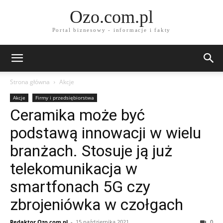
Ozo.com.pl
Portal biznesowy - informacje i fakty
Strona główna
Akcje
Akcje
Firmy i przedsiębiorstwa
Ceramika może być
podstawą innowacji w wielu
branżach. Stosuje ją już
telekomunikacja w
smartfonach 5G czy
zbrojeniówka w czołgach
Redaktor Ozo.com.pl
-
15 października 2021
0